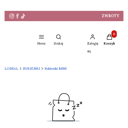
ZWROTY
Produkty w 
Otwórz wyszukiwarkę
Menu
Szukaj
Zaloguj
Koszyk
się
LOSSAL
SUKIENKI
Sukienki MINI