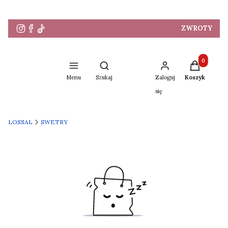
ZWROTY
Produkty w 
Otwórz wyszukiwarkę
Menu
Szukaj
Zaloguj
Koszyk
się
LOSSAL
SWETRY