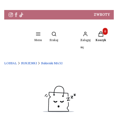
ZWROTY
Produkty w 
Otwórz wyszukiwarkę
Menu
Szukaj
Zaloguj
Koszyk
się
LOSSAL
SUKIENKI
Sukienki MAXI