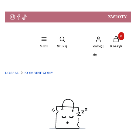
ZWROTY
Produkty w 
Otwórz wyszukiwarkę
Menu
Szukaj
Zaloguj
Koszyk
się
LOSSAL
KOMBINEZONY