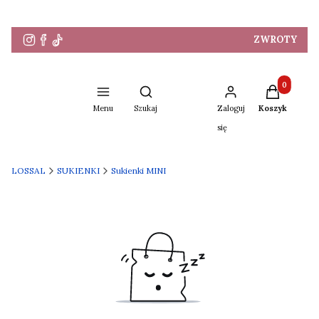
ZWROTY
Produkty w 
Otwórz wyszukiwarkę
Menu
Szukaj
Zaloguj
Koszyk
się
LOSSAL
SUKIENKI
Sukienki MINI