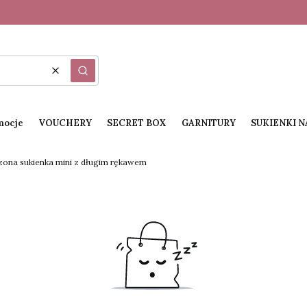
Wyczyść
Szukaj
mocje
VOUCHERY
SECRET BOX
GARNITURY
SUKIENKI 
na sukienka mini z długim rękawem