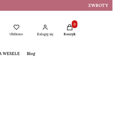
ZWROTY
Produkty w koszyku: 0. Zobacz s
Ulubione
Zaloguj się
Koszyk
NA WESELE
Blog