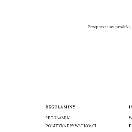
Przepraszamy, produkt, 
Linki w stopce
REGULAMINY
I
REGULAMIN
W
POLITYKA PRYWATNOŚCI
P