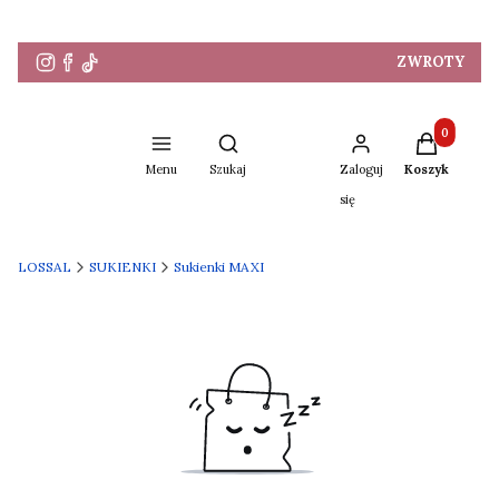
ZWROTY
Produkty w 
Otwórz wyszukiwarkę
Menu
Szukaj
Zaloguj
Koszyk
się
LOSSAL
SUKIENKI
Sukienki MAXI