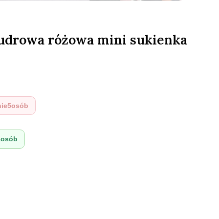
drowa różowa mini sukienka
nie
5
osób
1
osób
:
ić się ceną