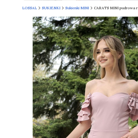
Naciśnij Enter lub spację, aby otworzyć stronę.
LOSSAL
SUKIENKI
Sukienki MINI
CARATS MINI pudrowa ró