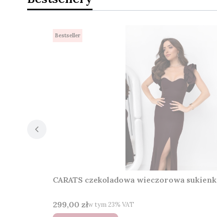
Bestseller
CARATS czekoladowa wieczorowa sukienka
Cena brutto
299,00 zł
w tym %s VAT
w tym
23%
VAT