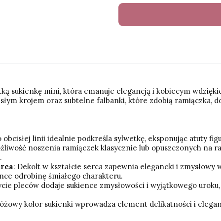
ką sukienkę mini, która emanuje elegancją i kobiecym wdzięki
isłym krojem oraz subtelne falbanki, które zdobią ramiączka, 
o obcisłej linii idealnie podkreśla sylwetkę, eksponując atuty fi
ożliwość noszenia ramiączek klasycznie lub opuszczonych na 
.
erca
: Dekolt w kształcie serca zapewnia elegancki i zmysłowy w
ence odrobinę śmiałego charakteru.
ycie pleców dodaje sukience zmysłowości i wyjątkowego uroku, 
óżowy kolor sukienki wprowadza element delikatności i eleganc