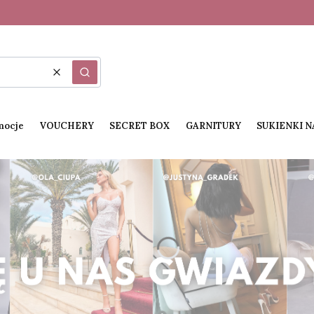
Wyczyść
Szukaj
mocje
VOUCHERY
SECRET BOX
GARNITURY
SUKIENKI 