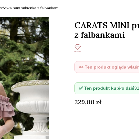
żowa mini sukienka z falbankami
CARATS MINI pu
z falbankami
👀 Ten produkt ogląda właś
✅ Ten produkt kupiło dziś
3
Cena
229,00 zł
Wybierz wariant produktu
Poszczególne warianty mogą różn