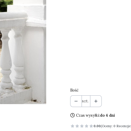
*
Rozmiar
XS
S
M
L
Kolor
Opcjonalne
Pokaż wszystkie kolory
Ilość
szt.
Czas wysyłki:
do 4 dni
0.00
(Oceny: 0 Recenzje: