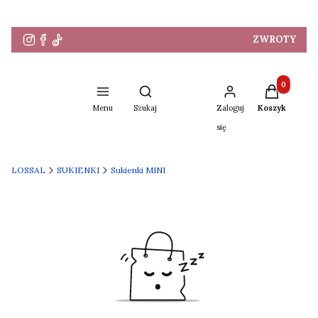
ZWROTY
Produkty w 
Otwórz wyszukiwarkę
Menu
Szukaj
Zaloguj
Koszyk
się
LOSSAL
SUKIENKI
Sukienki MINI