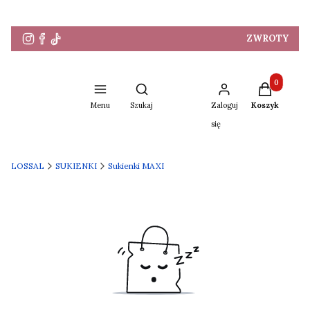
ZWROTY
Produkty w 
Otwórz wyszukiwarkę
Menu
Szukaj
Zaloguj
Koszyk
się
LOSSAL
SUKIENKI
Sukienki MAXI