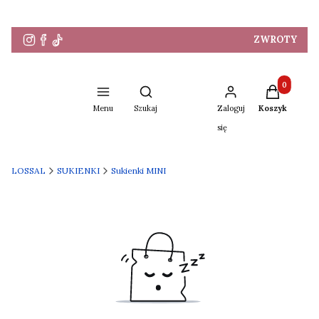
ZWROTY
Produkty w 
Otwórz wyszukiwarkę
Menu
Szukaj
Zaloguj
Koszyk
się
LOSSAL
SUKIENKI
Sukienki MINI