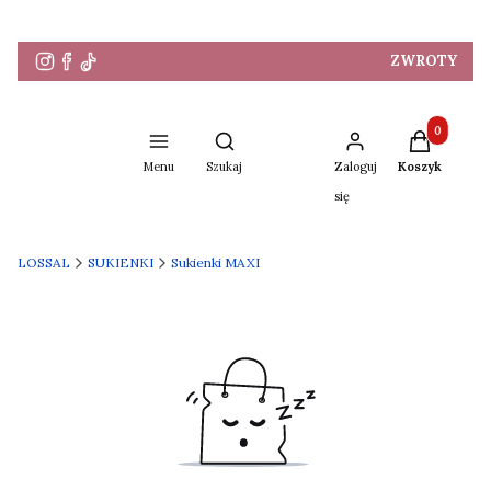
ZWROTY
Produkty w 
Otwórz wyszukiwarkę
Menu
Szukaj
Zaloguj
Koszyk
się
LOSSAL
SUKIENKI
Sukienki MAXI