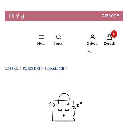
ZWROTY
Produkty w 
Otwórz wyszukiwarkę
Menu
Szukaj
Zaloguj
Koszyk
się
LOSSAL
SUKIENKI
Sukienki MINI