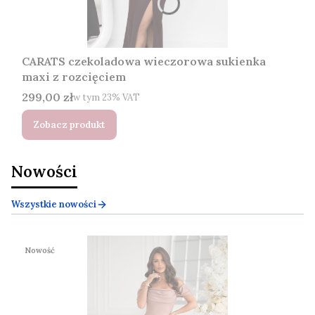
CARATS czekoladowa wieczorowa sukienka
maxi z rozcięciem
Cena brutto
299,00 zł
w tym %s VAT
w tym
23%
VAT
Zobacz produkt
Nowości
Wszystkie nowości
Nowość