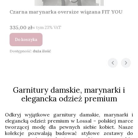
Czarna marynarka oversize wiązana FIT YOU
Cena brutto
335,00 zł
w tym %s VAT
w tym
23%
VAT
Do koszyka
Dostępność:
duża ilość
Garnitury damskie, marynarki i
elegancka odzież premium
Odkryj wyjątkowe garnitury damskie, marynarki i
elegancką odzież premium w Lossal – polskiej marce
tworzącej modę dla pewnych siebie kobiet. Nasze
kolekcje pozwalają budować stylowe zestawy do