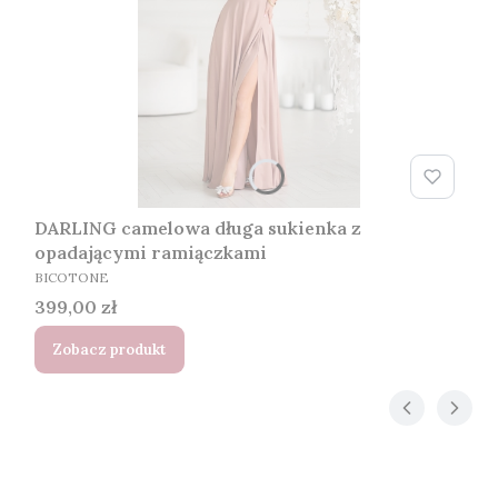
DARLING camelowa długa sukienka z
opadającymi ramiączkami
PRODUCENT
BICOTONE
Cena
399,00 zł
Zobacz produkt