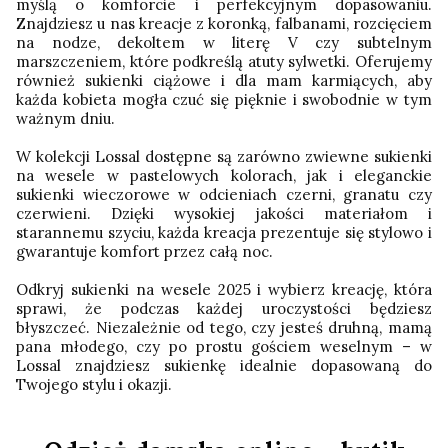
myślą o komforcie i perfekcyjnym dopasowaniu.
Znajdziesz u nas kreacje z koronką, falbanami, rozcięciem
na nodze, dekoltem w literę V czy subtelnym
marszczeniem, które podkreślą atuty sylwetki. Oferujemy
również sukienki ciążowe i dla mam karmiących, aby
każda kobieta mogła czuć się pięknie i swobodnie w tym
ważnym dniu.
W kolekcji Lossal dostępne są zarówno zwiewne sukienki
na wesele w pastelowych kolorach, jak i eleganckie
sukienki wieczorowe w odcieniach czerni, granatu czy
czerwieni. Dzięki wysokiej jakości materiałom i
starannemu szyciu, każda kreacja prezentuje się stylowo i
gwarantuje komfort przez całą noc.
Odkryj sukienki na wesele 2025 i wybierz kreację, która
sprawi, że podczas każdej uroczystości będziesz
błyszczeć. Niezależnie od tego, czy jesteś druhną, mamą
pana młodego, czy po prostu gościem weselnym – w
Lossal znajdziesz sukienkę idealnie dopasowaną do
Twojego stylu i okazji.