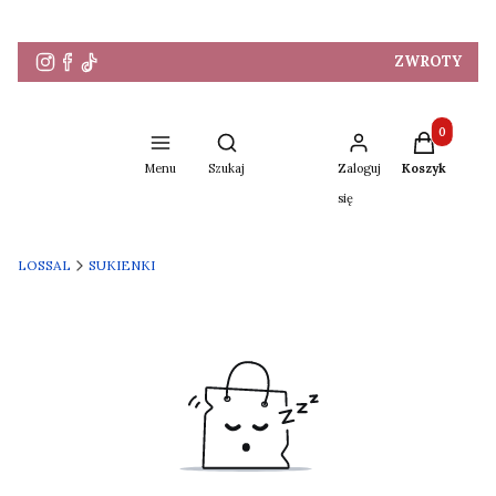
ZWROTY
Produkty w 
Otwórz wyszukiwarkę
Menu
Szukaj
Zaloguj
Koszyk
się
LOSSAL
SUKIENKI