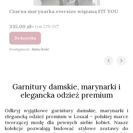
Czarna marynarka oversize wiązana FIT YOU
Cena brutto
335,00 zł
w tym %s VAT
w tym
23%
VAT
Do koszyka
Dostępność:
duża ilość
Garnitury damskie, marynarki i
elegancka odzież premium
Odkryj wyjątkowe garnitury damskie, marynarki i
elegancką odzież premium w Lossal – polskiej marce
tworzącej modę dla pewnych siebie kobiet. Nasze
kolekcje pozwalają budować stylowe zestawy do