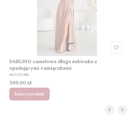
DARLING camelowa długa sukienka z
opadającymi ramiączkami
PRODUCENT
BICOTONE
Cena
399,00 zł
Zobacz produkt