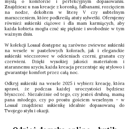
myślą o komforcie i perfekcyjnym dopasowaniu.
Znajdziesz u nas kreacje z koronką, falbanami, rozcięciem
na nodze, dekoltem w literę V czy subtelnym
marszczeniem, które podkreślą atuty sylwetki. Oferujemy
również sukienki ciążowe i dla mam karmiących, aby
każda kobieta mogła czuć się pięknie i swobodnie w tym
ważnym dniu.
W kolekcji Lossal dostępne są zarówno zwiewne sukienki
na wesele w pastelowych kolorach, jak i eleganckie
sukienki wieczorowe w odcieniach czerni, granatu czy
czerwieni. Dzięki wysokiej jakości materiałom i
starannemu szyciu, każda kreacja prezentuje się stylowo i
gwarantuje komfort przez całą noc.
Odkryj sukienki na wesele 2025 i wybierz kreację, która
sprawi, że podczas każdej uroczystości będziesz
błyszczeć. Niezależnie od tego, czy jesteś druhną, mamą
pana młodego, czy po prostu gościem weselnym – w
Lossal znajdziesz sukienkę idealnie dopasowaną do
Twojego stylu i okazji.