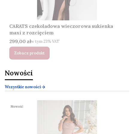
CARATS czekoladowa wieczorowa sukienka
maxi z rozcięciem
Cena brutto
299,00 zł
w tym %s VAT
w tym
23%
VAT
Zobacz produkt
Nowości
Wszystkie nowości
Nowość