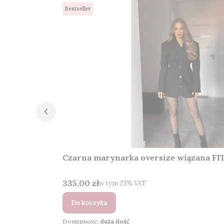
Bestseller
Czarna marynarka oversize wiązana FI
Cena brutto
335,00 zł
w tym %s VAT
w tym
23%
VAT
Do koszyka
Dostępność:
duża ilość