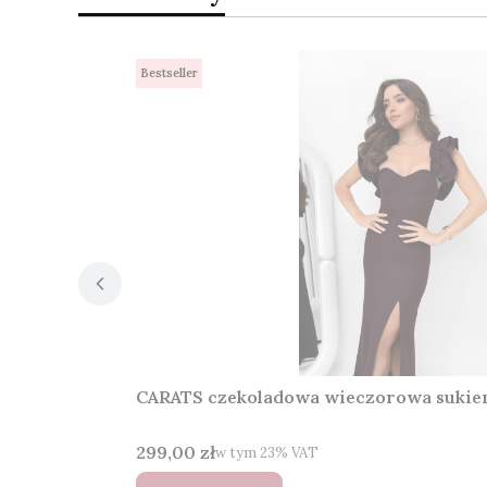
Bestseller
CARATS czekoladowa wieczorowa sukien
Cena brutto
299,00 zł
w tym %s VAT
w tym
23%
VAT