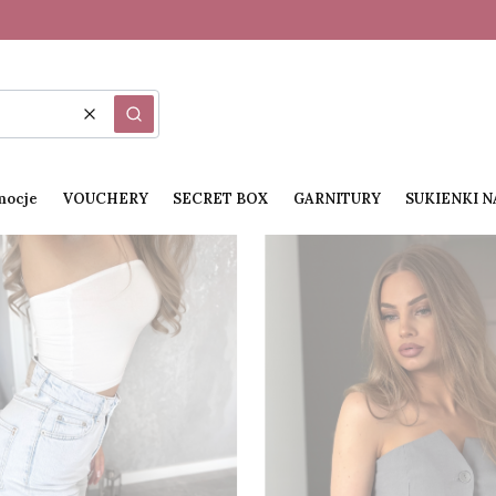
Wyczyść
Szukaj
mocje
VOUCHERY
SECRET BOX
GARNITURY
SUKIENKI 