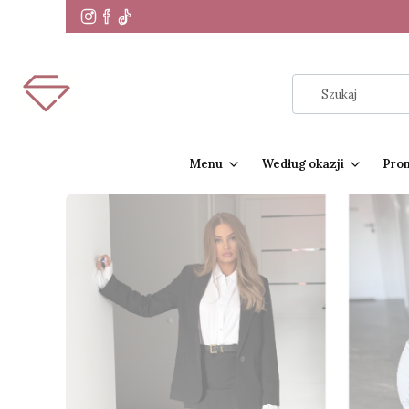
Menu
Według okazji
Pro