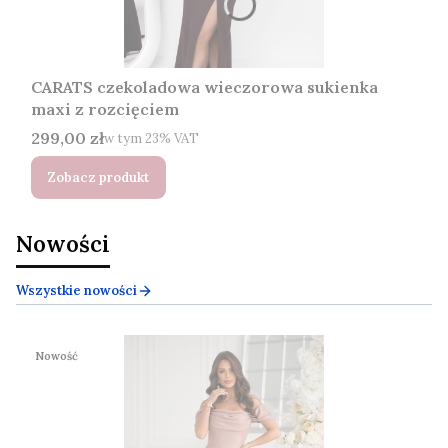
CARATS czekoladowa wieczorowa sukienka
maxi z rozcięciem
Cena brutto
299,00 zł
w tym %s VAT
w tym
23%
VAT
Zobacz produkt
Nowości
Wszystkie nowości
Nowość