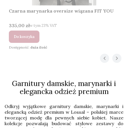
Czarna marynarka oversize wiązana FIT YOU
Cena brutto
335,00 zł
w tym %s VAT
w tym
23%
VAT
Do koszyka
Dostępność:
duża ilość
Garnitury damskie, marynarki i
elegancka odzież premium
Odkryj wyjątkowe garnitury damskie, marynarki i
elegancką odzież premium w Lossal – polskiej marce
tworzącej modę dla pewnych siebie kobiet. Nasze
kolekcje pozwalają budować stylowe zestawy do