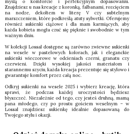
myślą o komforcie i perfekcyjnym dopasowaniu.
Znajdziesz u nas kreacje z koronką, falbanami, rozcięciem
na nodze, dekoltem w literę V czy subtelnym
marszczeniem, które podkreślą atuty sylwetki. Oferujemy
również sukienki ciążowe i dla mam karmiących, aby
każda kobieta mogła czuć się pięknie i swobodnie w tym
ważnym dniu.
W kolekcji Lossal dostępne są zarówno zwiewne sukienki
na wesele w pastelowych kolorach, jak i eleganckie
sukienki wieczorowe w odcieniach czerni, granatu czy
czerwieni. Dzięki wysokiej jakości materiałom i
starannemu szyciu, każda kreacja prezentuje się stylowo i
gwarantuje komfort przez całą noc.
Odkryj sukienki na wesele 2025 i wybierz kreację, która
sprawi, że podczas każdej uroczystości będziesz
błyszczeć. Niezależnie od tego, czy jesteś druhną, mamą
pana młodego, czy po prostu gościem weselnym – w
Lossal znajdziesz sukienkę idealnie dopasowaną do
Twojego stylu i okazji.