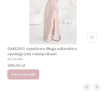
DARLING camelowa długa sukienka z
opadającymi ramiączkami
PRODUCENT
BICOTONE
Cena
399,00 zł
Zobacz produkt