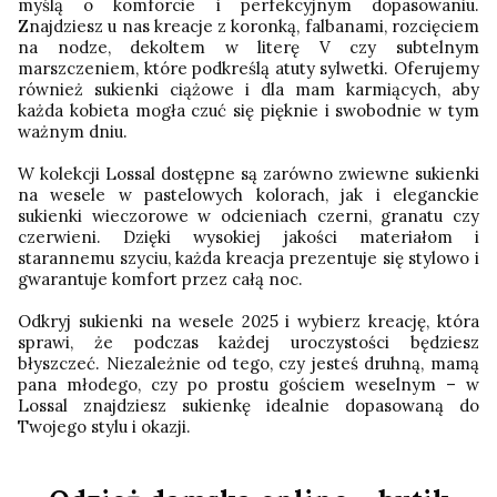
myślą o komforcie i perfekcyjnym dopasowaniu.
Znajdziesz u nas kreacje z koronką, falbanami, rozcięciem
na nodze, dekoltem w literę V czy subtelnym
marszczeniem, które podkreślą atuty sylwetki. Oferujemy
również sukienki ciążowe i dla mam karmiących, aby
każda kobieta mogła czuć się pięknie i swobodnie w tym
ważnym dniu.
W kolekcji Lossal dostępne są zarówno zwiewne sukienki
na wesele w pastelowych kolorach, jak i eleganckie
sukienki wieczorowe w odcieniach czerni, granatu czy
czerwieni. Dzięki wysokiej jakości materiałom i
starannemu szyciu, każda kreacja prezentuje się stylowo i
gwarantuje komfort przez całą noc.
Odkryj sukienki na wesele 2025 i wybierz kreację, która
sprawi, że podczas każdej uroczystości będziesz
błyszczeć. Niezależnie od tego, czy jesteś druhną, mamą
pana młodego, czy po prostu gościem weselnym – w
Lossal znajdziesz sukienkę idealnie dopasowaną do
Twojego stylu i okazji.