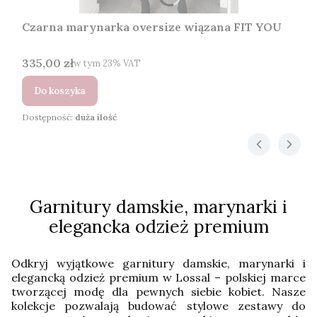
Czarna marynarka oversize wiązana FIT YOU
Cena brutto
335,00 zł
w tym %s VAT
w tym
23%
VAT
Do koszyka
Dostępność:
duża ilość
Garnitury damskie, marynarki i
elegancka odzież premium
Odkryj wyjątkowe garnitury damskie, marynarki i
elegancką odzież premium w Lossal – polskiej marce
tworzącej modę dla pewnych siebie kobiet. Nasze
kolekcje pozwalają budować stylowe zestawy do