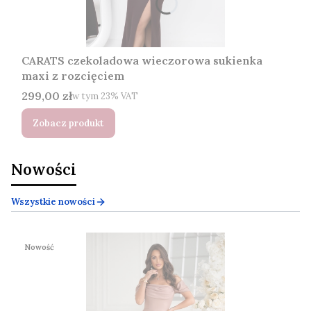
CARATS czekoladowa wieczorowa sukienka
maxi z rozcięciem
Cena brutto
299,00 zł
w tym %s VAT
w tym
23%
VAT
Zobacz produkt
Nowości
Wszystkie nowości
Nowość