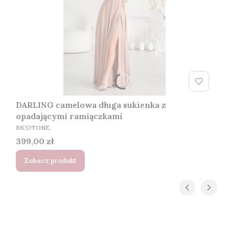
DARLING camelowa długa sukienka z
opadającymi ramiączkami
PRODUCENT
BICOTONE
Cena
399,00 zł
Zobacz produkt