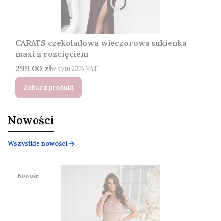
CARATS czekoladowa wieczorowa sukienka
maxi z rozcięciem
Cena brutto
299,00 zł
w tym %s VAT
w tym
23%
VAT
Zobacz produkt
Nowości
Wszystkie nowości
Nowość