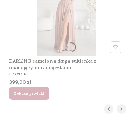
DARLING camelowa długa sukienka z
opadającymi ramiączkami
PRODUCENT
BICOTONE
Cena
399,00 zł
Zobacz produkt