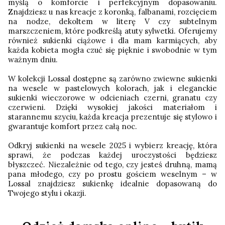
myślą o komforcie i perfekcyjnym dopasowaniu.
Znajdziesz u nas kreacje z koronką, falbanami, rozcięciem
na nodze, dekoltem w literę V czy subtelnym
marszczeniem, które podkreślą atuty sylwetki. Oferujemy
również sukienki ciążowe i dla mam karmiących, aby
każda kobieta mogła czuć się pięknie i swobodnie w tym
ważnym dniu.
W kolekcji Lossal dostępne są zarówno zwiewne sukienki
na wesele w pastelowych kolorach, jak i eleganckie
sukienki wieczorowe w odcieniach czerni, granatu czy
czerwieni. Dzięki wysokiej jakości materiałom i
starannemu szyciu, każda kreacja prezentuje się stylowo i
gwarantuje komfort przez całą noc.
Odkryj sukienki na wesele 2025 i wybierz kreację, która
sprawi, że podczas każdej uroczystości będziesz
błyszczeć. Niezależnie od tego, czy jesteś druhną, mamą
pana młodego, czy po prostu gościem weselnym – w
Lossal znajdziesz sukienkę idealnie dopasowaną do
Twojego stylu i okazji.