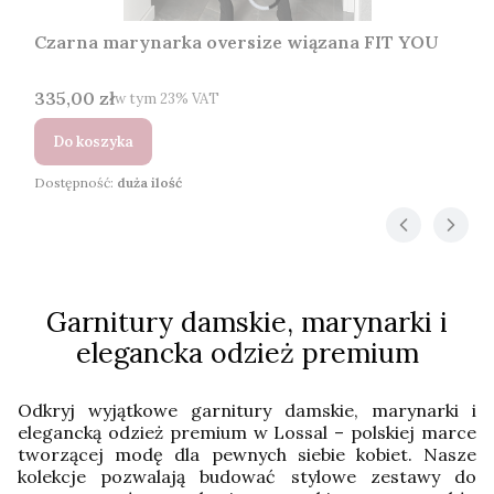
Czarna marynarka oversize wiązana FIT YOU
Cena brutto
335,00 zł
w tym %s VAT
w tym
23%
VAT
Do koszyka
Dostępność:
duża ilość
Garnitury damskie, marynarki i
elegancka odzież premium
Odkryj wyjątkowe garnitury damskie, marynarki i
elegancką odzież premium w Lossal – polskiej marce
tworzącej modę dla pewnych siebie kobiet. Nasze
kolekcje pozwalają budować stylowe zestawy do