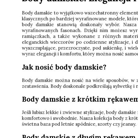
Body damskie to wyjątkowo wszechstronny element ga
klasycznych po bardziej wyrafinowane modele, które 
body damskie stanowią doskonały wybór. Nasza 
wyrafinowanych fasonach. Dzięki nim możesz wyraz
ramiączkach, a także wykonane z różnych materia
eleganckich wieczorów po codzienne stylizacje, i
wyszczuplające, przezroczyste, pod sukienkę, i w
wyraz elegancji i komfortu, który można nosić samod
Jak nosić body damskie?
Body damskie można nosić na wiele sposobów, w zale
zestawienia. Body doskonale podkreślają sylwetkę i n
Body damskie z krótkim rękawe
Jeśli lubisz lekkie i zwiewne stylizacje, body dams
komfortowo i swobodnie. Nasza kolekcja body z krót
świetna baza pod letnie spódnice, szorty czy jeansy.
Body damskie z długim rękawem