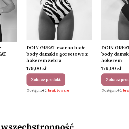
e
DOIN GREAT czarno białe
DOIN GREA
EAT
body damskie gorsetowe z
body damsk
hokerem zebra
hokerem
Cena
Cena
179,00 zł
179,00 zł
Zobacz produkt
Zobacz pro
Dostępność:
brak towaru
Dostępność:
bra
i wszechstronność