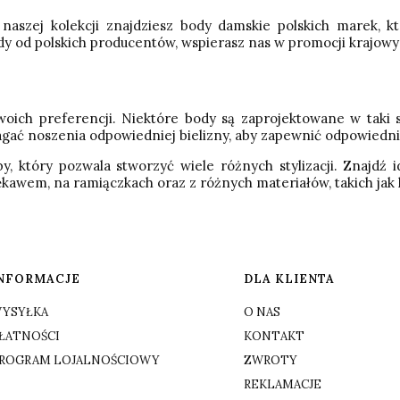
aszej kolekcji znajdziesz body damskie polskich marek, któ
dy od polskich producentów, wspierasz nas w promocji krajow
woich preferencji. Niektóre body są zaprojektowane w taki s
ać noszenia odpowiedniej bielizny, aby zapewnić odpowiedni 
 który pozwala stworzyć wiele różnych stylizacji. Znajdź i
rękawem, na ramiączkach oraz z różnych materiałów, takich jak 
NFORMACJE
DLA KLIENTA
YSYŁKA
O NAS
ŁATNOŚCI
KONTAKT
ROGRAM LOJALNOŚCIOWY
ZWROTY
REKLAMACJE