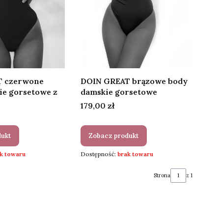
T czerwone
DOIN GREAT brązowe body
ie gorsetowe z
damskie gorsetowe
Cena
179,00 zł
dukt
Zobacz produkt
k towaru
Dostępność:
brak towaru
Strona
z 1