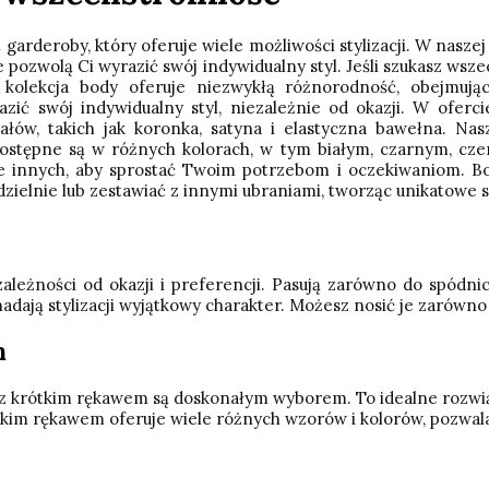
rderoby, który oferuje wiele możliwości stylizacji. W naszej
pozwolą Ci wyrazić swój indywidualny styl. Jeśli szukasz wsze
kolekcja body oferuje niezwykłą różnorodność, obejmując
ić swój indywidualny styl, niezależnie od okazji. W oferc
łów, takich jak koronka, satyna i elastyczna bawełna. Nas
 dostępne są w różnych kolorach, w tym białym, czarnym, cze
iele innych, aby sprostać Twoim potrzebom i oczekiwaniom. B
zielnie lub zestawiać z innymi ubraniami, tworząc unikatowe st
żności od okazji i preferencji. Pasują zarówno do spódnic, 
adają stylizacji wyjątkowy charakter. Możesz nosić je zarówno n
m
kie z krótkim rękawem są doskonałym wyborem. To idealne rozwią
kim rękawem oferuje wiele różnych wzorów i kolorów, pozwalają