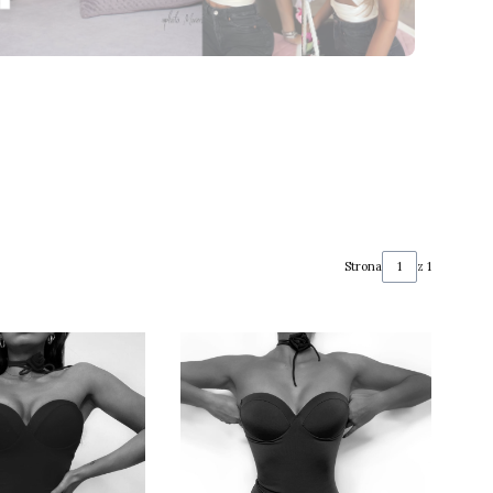
Strona
z 1