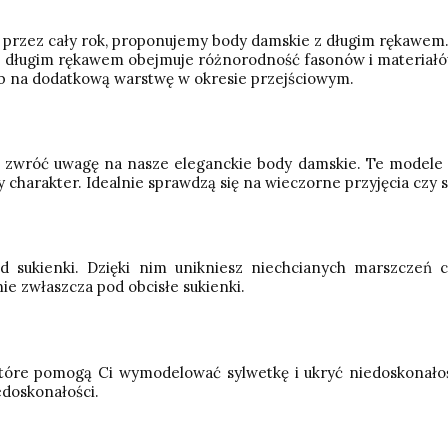
dy przez cały rok, proponujemy body damskie z długim rękawem.
y z długim rękawem obejmuje różnorodność fasonów i materiałó
sób na dodatkową warstwę w okresie przejściowym.
, zwróć uwagę na nasze eleganckie body damskie. Te modele c
 charakter. Idealnie sprawdzą się na wieczorne przyjęcia czy s
 sukienki. Dzięki nim unikniesz niechcianych marszczeń c
ie zwłaszcza pod obcisłe sukienki.
 które pomogą Ci wymodelować sylwetkę i ukryć niedoskonałoś
edoskonałości.