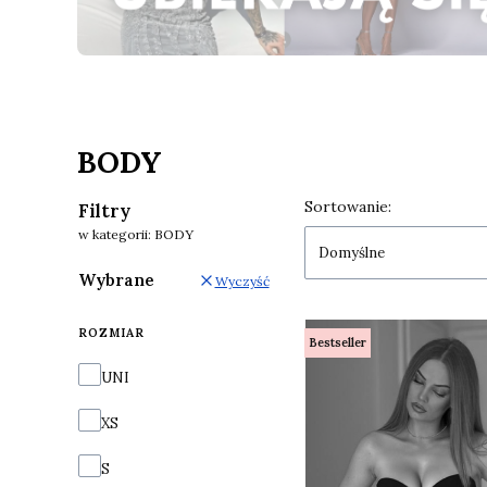
Naciśnij Enter lub spację, aby otworzyć stronę.
Naciśnij Enter lub spację, aby otworzyć stronę.
BODY
Lista produkt
Sortowanie:
Filtry
w kategorii: BODY
Domyślne
Wybrane
Wyczyść
ROZMIAR
Bestseller
Rozmiar
UNI
XS
S