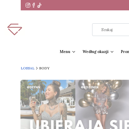
Menu
Według okazji
Pro
LOSSAL
BODY