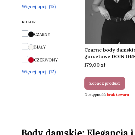
Więcej opcji (15)
KOLOR
Kolor
CZARNY
BIAŁY
Czarne body damski
gorsetowe DOIN GR
CZERWONY
Cena
179,00 zł
Więcej opcji (12)
Zobacz produkt
Dostępność:
brak towaru
Body damskie: Elegancja 