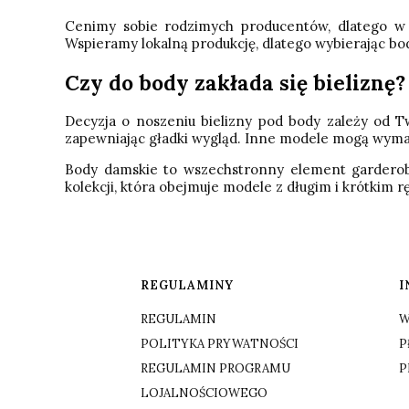
Cenimy sobie rodzimych producentów, dlatego w n
Wspieramy lokalną produkcję, dlatego wybierając bo
Czy do body zakłada się bieliznę?
Decyzja o noszeniu bielizny pod body zależy od T
zapewniając gładki wygląd. Inne modele mogą wymag
Body damskie to wszechstronny element garderoby,
kolekcji, która obejmuje modele z długim i krótkim 
Linki w stopce
REGULAMINY
I
REGULAMIN
W
POLITYKA PRYWATNOŚCI
P
REGULAMIN PROGRAMU
P
LOJALNOŚCIOWEGO