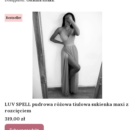
Dostępność:
Ostatnia sztuka.
Bestseller
LUV SPELL pudrowa różowa tiulowa sukienka maxi z
rozcięciem
Cena
319,00 zł