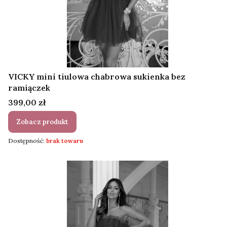
VICKY mini tiulowa chabrowa sukienka bez
ramiączek
Cena
399,00 zł
Zobacz produkt
Dostępność:
brak towaru