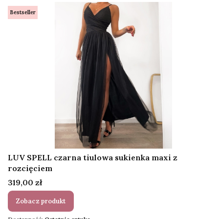
Bestseller
LUV SPELL czarna tiulowa sukienka maxi z
rozcięciem
Cena
319,00 zł
Zobacz produkt