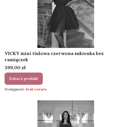
VICKY mini tiulowa czerwona sukienka bez
ramiączek
Cena
399,00 zł
Zobacz produkt
Dostępność:
brak towaru