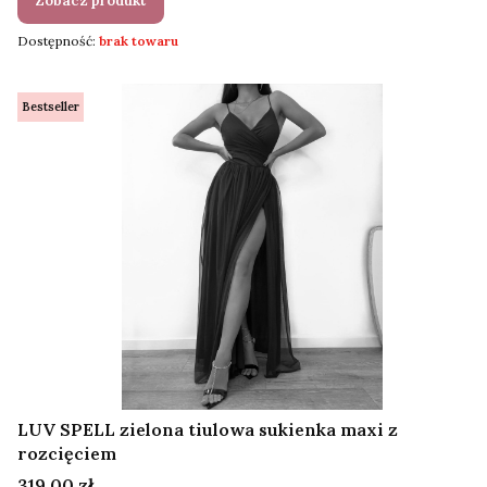
Zobacz produkt
Dostępność:
brak towaru
Bestseller
LUV SPELL zielona tiulowa sukienka maxi z
rozcięciem
Cena
319,00 zł