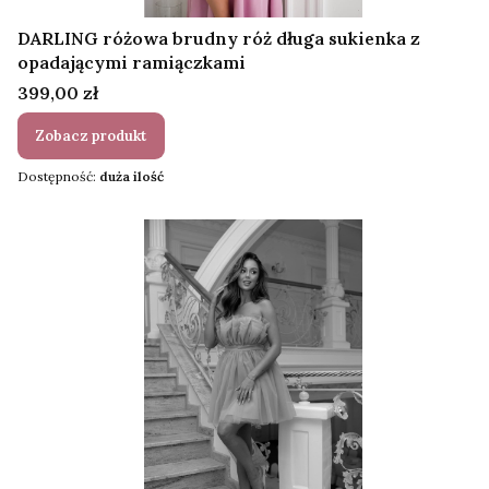
DARLING różowa brudny róż długa sukienka z
opadającymi ramiączkami
Cena
399,00 zł
Zobacz produkt
Dostępność:
duża ilość