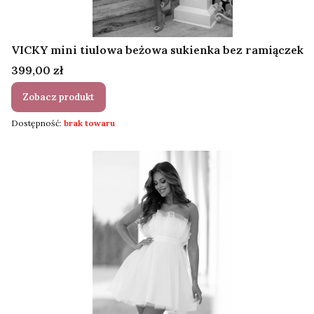
VICKY mini tiulowa beżowa sukienka bez ramiączek
Cena
399,00 zł
Zobacz produkt
Dostępność:
brak towaru