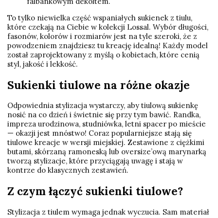
falbankowym dekoltem.
To tylko niewielka część wspaniałych sukienek z tiulu,
które czekają na Ciebie w kolekcji Lossal. Wybór długości,
fasonów, kolorów i rozmiarów jest na tyle szeroki, że z
powodzeniem znajdziesz tu kreację idealną! Każdy model
został zaprojektowany z myślą o kobietach, które cenią
styl, jakość i lekkość.
Sukienki tiulowe na różne okazje
Odpowiednia stylizacja wystarczy, aby tiulową sukienkę
nosić na co dzień i świetnie się przy tym bawić. Randka,
impreza urodzinowa, studniówka, letni spacer po mieście
— okazji jest mnóstwo! Coraz popularniejsze stają się
tiulowe kreacje w wersji miejskiej. Zestawione z ciężkimi
butami, skórzaną ramoneską lub oversize’ową marynarką
tworzą stylizacje, które przyciągają uwagę i stają w
kontrze do klasycznych zestawień.
Z czym łączyć sukienki tiulowe?
Stylizacja z tiulem wymaga jednak wyczucia. Sam materiał