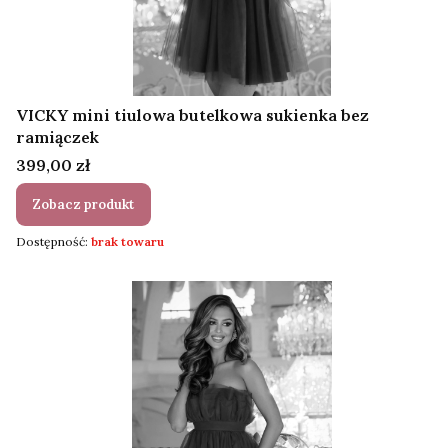
VICKY mini tiulowa butelkowa sukienka bez
ramiączek
Cena
399,00 zł
Zobacz produkt
Dostępność:
brak towaru