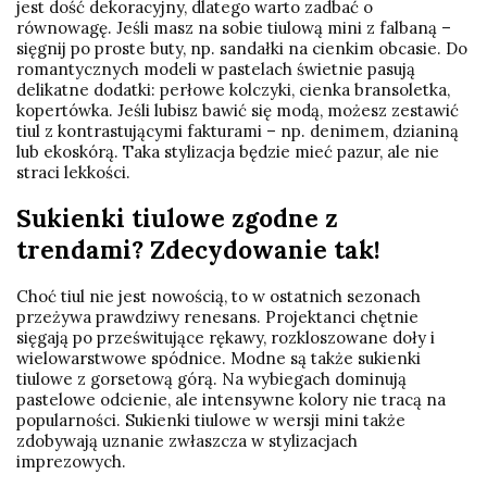
jest dość dekoracyjny, dlatego warto zadbać o
równowagę. Jeśli masz na sobie tiulową mini z falbaną –
sięgnij po proste buty, np. sandałki na cienkim obcasie. Do
romantycznych modeli w pastelach świetnie pasują
delikatne dodatki: perłowe kolczyki, cienka bransoletka,
kopertówka. Jeśli lubisz bawić się modą, możesz zestawić
tiul z kontrastującymi fakturami – np. denimem, dzianiną
lub ekoskórą. Taka stylizacja będzie mieć pazur, ale nie
straci lekkości.
Sukienki tiulowe zgodne z
trendami? Zdecydowanie tak!
Choć tiul nie jest nowością, to w ostatnich sezonach
przeżywa prawdziwy renesans. Projektanci chętnie
sięgają po prześwitujące rękawy, rozkloszowane doły i
wielowarstwowe spódnice. Modne są także sukienki
tiulowe z gorsetową górą. Na wybiegach dominują
pastelowe odcienie, ale intensywne kolory nie tracą na
popularności. Sukienki tiulowe w wersji mini także
zdobywają uznanie zwłaszcza w stylizacjach
imprezowych.