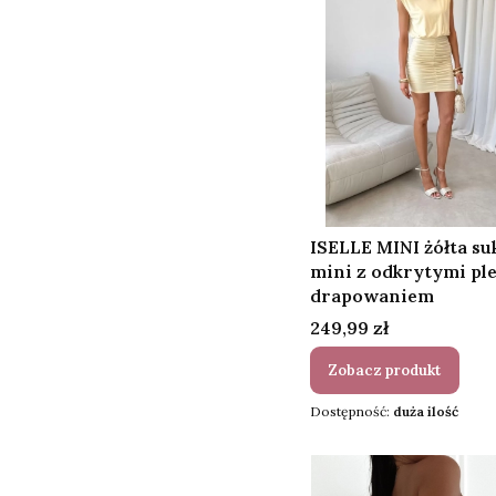
ISELLE MINI żółta su
mini z odkrytymi ple
drapowaniem
Cena
249,99 zł
Zobacz produkt
Dostępność:
duża ilość