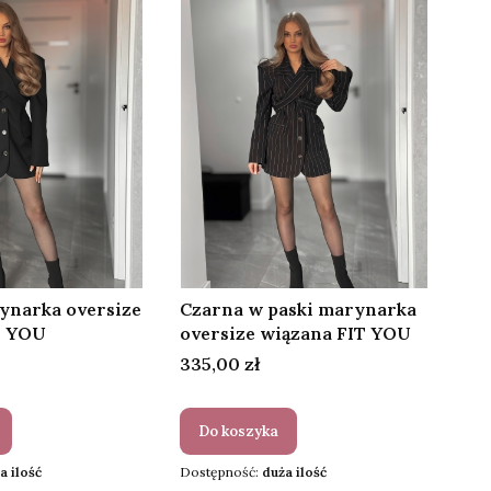
ynarka oversize
Czarna w paski marynarka
T YOU
oversize wiązana FIT YOU
Cena
335,00 zł
Do koszyka
a ilość
Dostępność:
duża ilość