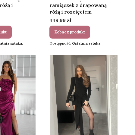
óżą i
ramiączek z drapowaną
różą i rozcięciem
Cena
449,99 zł
dukt
Zobacz produkt
atnia sztuka.
Dostępność:
Ostatnia sztuka.