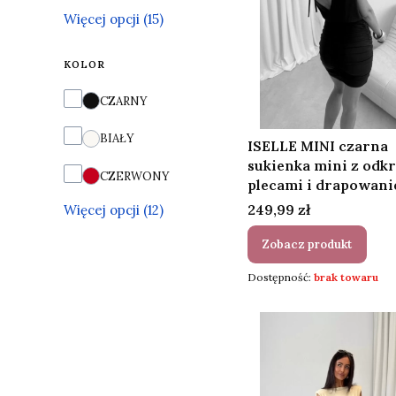
Więcej opcji (15)
KOLOR
Kolor
CZARNY
BIAŁY
ISELLE MINI czarna
sukienka mini z odk
CZERWONY
plecami i drapowan
Cena
249,99 zł
Więcej opcji (12)
Zobacz produkt
Dostępność:
brak towaru