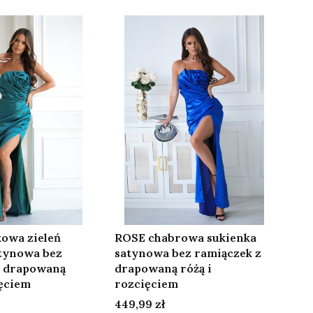
owa zieleń
ROSE chabrowa sukienka
atynowa bez
satynowa bez ramiączek z
z drapowaną
drapowaną różą i
ięciem
rozcięciem
Cena
449,99 zł