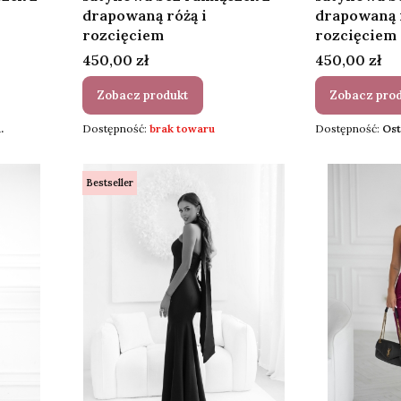
drapowaną różą i
drapowaną r
rozcięciem
rozcięciem
Cena
Cena
450,00 zł
450,00 zł
Zobacz produkt
Zobacz pro
.
Dostępność:
brak towaru
Dostępność:
Ost
Bestseller