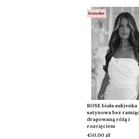
Bestseller
ROSE biała sukienka
satynowa bez ramiąc
drapowaną różą i
rozcięciem
Cena
450,00 zł