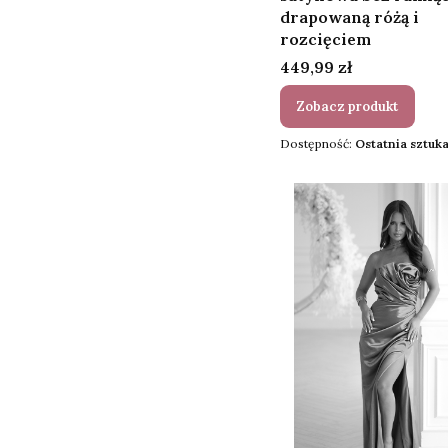
drapowaną różą i
rozcięciem
Cena
449,99 zł
Zobacz produkt
Dostępność:
Ostatnia sztuka