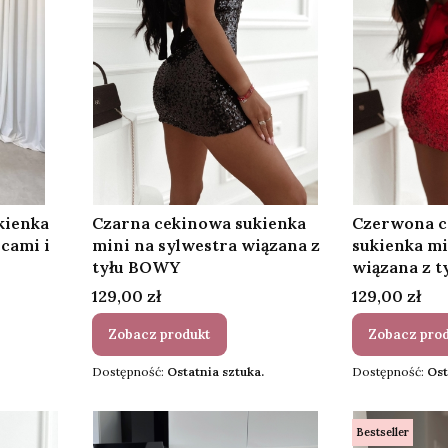
kienka
Czarna cekinowa sukienka
Czerwona c
cami i
mini na sylwestra wiązana z
sukienka mi
tyłu BOWY
wiązana z 
Cena
Cena
129,00 zł
129,00 zł
Zobacz produkt
Zobacz pro
Dostępność:
Ostatnia sztuka.
Dostępność:
Ost
Bestseller