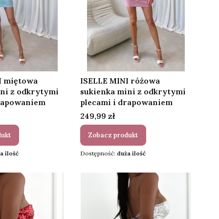
I miętowa
ISELLE MINI różowa
ni z odkrytymi
sukienka mini z odkrytymi
drapowaniem
plecami i drapowaniem
Cena
249,99 zł
dukt
Zobacz produkt
a ilość
Dostępność:
duża ilość