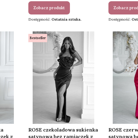
Zobacz produkt
Zobacz pro
Dostępność:
Ostatnia sztuka.
Dostępność:
Ost
Bestseller
ka
ROSE czekoladowa sukienka
ROSE czerw
zek z
satynowa bez ramiączek z
satynowa be