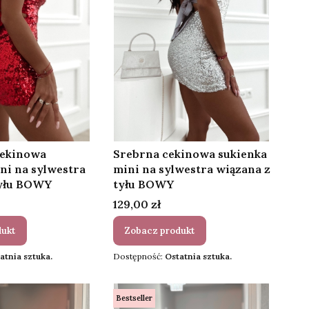
ekinowa
Srebrna cekinowa sukienka
ni na sylwestra
mini na sylwestra wiązana z
tyłu BOWY
tyłu BOWY
Cena
129,00 zł
dukt
Zobacz produkt
atnia sztuka.
Dostępność:
Ostatnia sztuka.
Bestseller