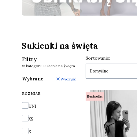
Naciśnij Enter lub spację, aby otworzyć stronę.
Naciśnij Enter lub spację, aby otworzyć stronę.
Sukienki na święta
Lista produkt
Sortowanie:
Filtry
w kategorii: Sukienki na święta
Domyślne
Wybrane
Wyczyść
ROZMIAR
Bestseller
Rozmiar
UNI
XS
S