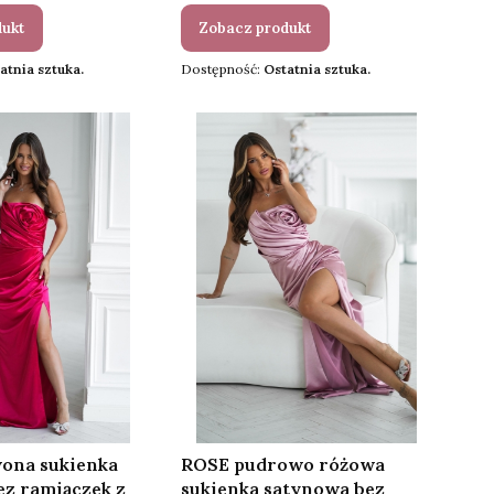
dukt
Zobacz produkt
atnia sztuka.
Dostępność:
Ostatnia sztuka.
ona sukienka
ROSE pudrowo różowa
z ramiączek z
sukienka satynowa bez