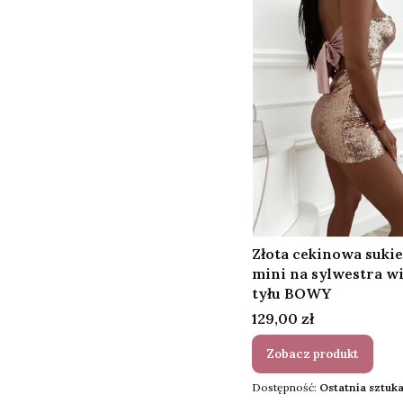
Złota cekinowa suki
mini na sylwestra w
tyłu BOWY
Cena
129,00 zł
Zobacz produkt
Dostępność:
Ostatnia sztuka