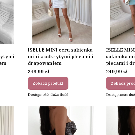
ISELLE MINI ecru sukienka
ISELLE MIN
rytymi
mini z odkrytymi plecami i
sukienka mi
iem
drapowaniem
plecami i 
Cena
Cena
249,99 zł
249,99 zł
Zobacz produkt
Zobacz pro
Dostępność:
duża ilość
Dostępność:
duż