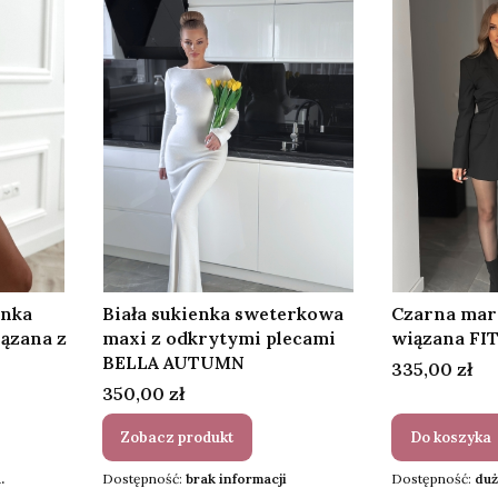
enka
Biała sukienka sweterkowa
Czarna mar
iązana z
maxi z odkrytymi plecami
wiązana FI
BELLA AUTUMN
Cena
335,00 zł
Cena
350,00 zł
Zobacz produkt
Do koszyka
.
Dostępność:
brak informacji
Dostępność:
duż