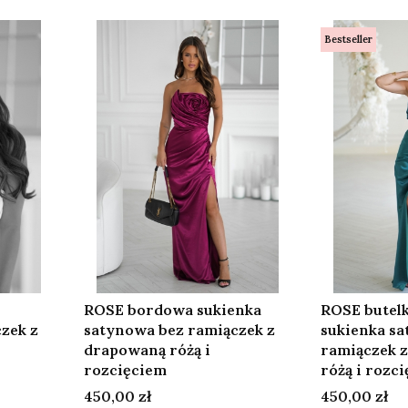
Bestseller
ROSE bordowa sukienka
ROSE butelk
zek z
satynowa bez ramiączek z
sukienka s
drapowaną różą i
ramiączek 
rozcięciem
różą i rozc
Cena
Cena
450,00 zł
450,00 zł