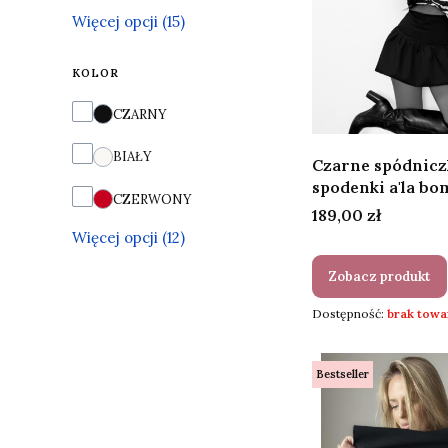
Więcej opcji (15)
KOLOR
Kolor
CZARNY
BIAŁY
Czarne spódnicz
spodenki a'la bo
CZERWONY
Cena
189,00 zł
Więcej opcji (12)
Zobacz produkt
Dostępność:
brak towa
Bestseller