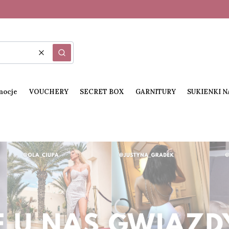
Wyczyść
Szukaj
mocje
VOUCHERY
SECRET BOX
GARNITURY
SUKIENKI 