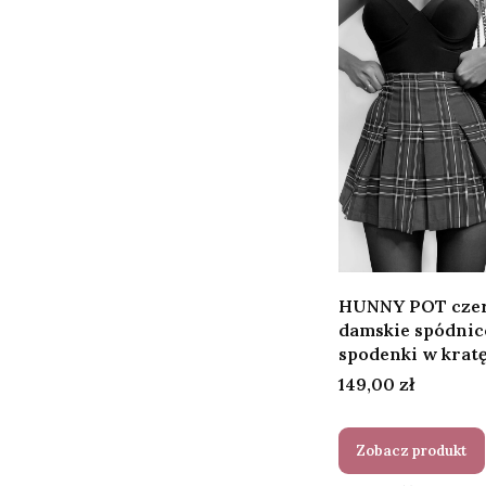
HUNNY POT cze
damskie spódnic
spodenki w krat
Cena
149,00 zł
Zobacz produkt