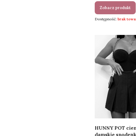
Zobacz produkt
Dostępność:
brak towa
HUNNY POT cie
damskie spodenk