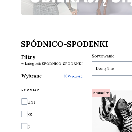
Naciśnij Enter lub spację, aby otworzyć stronę.
Naciśnij Enter lub spację, aby otworzyć stronę.
SPÓDNICO-SPODENKI
Lista prod
Sortowanie:
Filtry
w kategorii: SPÓDNICO-SPODENKI
Domyślne
Wybrane
Wyczyść
ROZMIAR
Bestseller
Rozmiar
UNI
XS
S