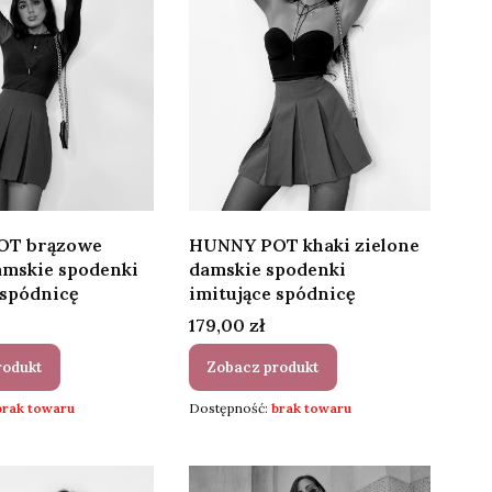
OT brązowe
HUNNY POT khaki zielone
amskie spodenki
damskie spodenki
 spódnicę
imitujące spódnicę
Cena
179,00 zł
rodukt
Zobacz produkt
brak towaru
Dostępność:
brak towaru