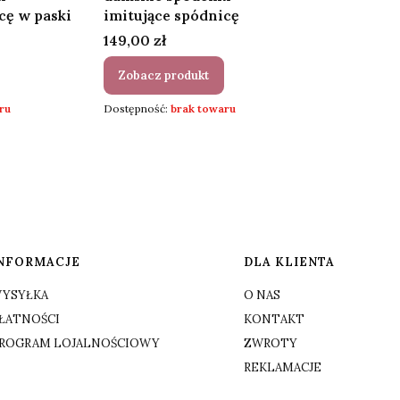
cę w paski
imitujące spódnicę
Cena
149,00 zł
Zobacz produkt
ru
Dostępność:
brak towaru
NFORMACJE
DLA KLIENTA
YSYŁKA
O NAS
ŁATNOŚCI
KONTAKT
ROGRAM LOJALNOŚCIOWY
ZWROTY
REKLAMACJE