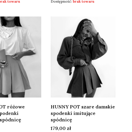
brak towaru
Dostępność:
brak towaru
OT różowe
HUNNY POT szare damskie
spodenki
spodenki imitujące
 spódnicę
spódnicę
Cena
179,00 zł