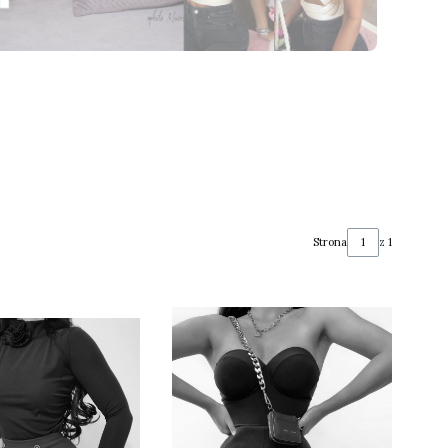
Strona
z 1