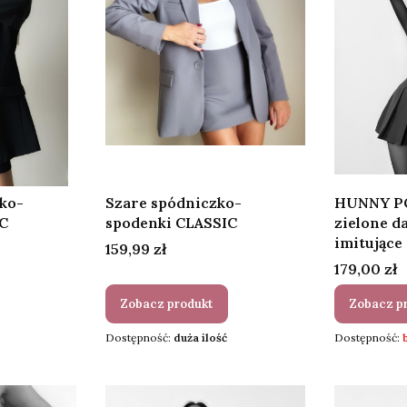
ko-
Szare spódniczko-
HUNNY P
C
spodenki CLASSIC
zielone d
imitujące
Cena
159,99 zł
Cena
179,00 zł
Zobacz produkt
Zobacz p
Dostępność:
duża ilość
Dostępność: