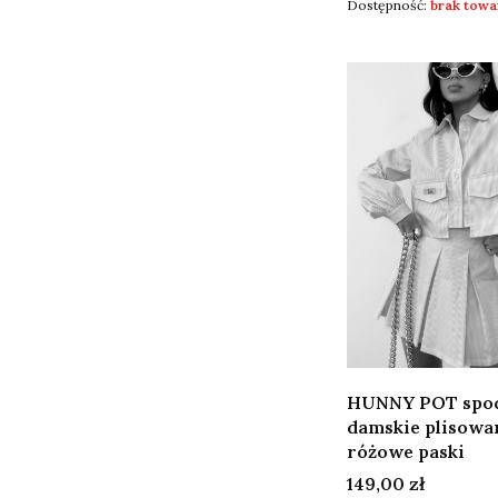
Dostępność:
brak towa
HUNNY POT spo
damskie plisowa
różowe paski
Cena
149,00 zł