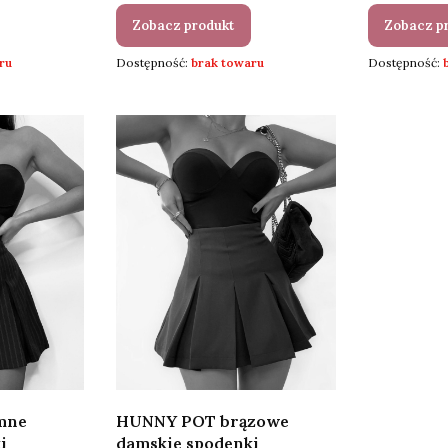
Zobacz produkt
Zobacz p
ru
Dostępność:
brak towaru
Dostępność:
mne
HUNNY POT brązowe
i
damskie spodenki