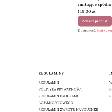
imitujące spódni
Cena
149,00 zł
Zobacz produkt
Dostępność:
brak towa
Linki w stopce
REGULAMINY
I
REGULAMIN
W
POLITYKA PRYWATNOŚCI
P
REGULAMIN PROGRAMU
P
LOJALNOŚCIOWEGO
REGULAMIN ZWROTU NA VOUCHER