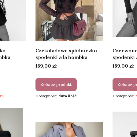
ko-
Czekoladowe spódniczko-
Czerwone
mbka
spodenki a'la bombka
spodenki 
Cena
Cena
189,00 zł
189,00 zł
Zobacz produkt
Zobacz p
ru
Dostępność:
duża ilość
Dostępność: