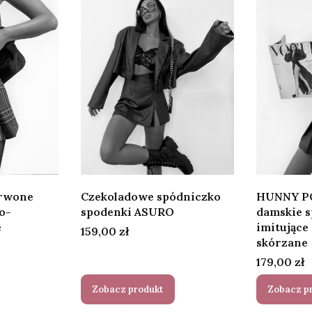
rwone
Czekoladowe spódniczko
HUNNY PO
o-
spodenki ASURO
damskie 
ę
imitujące
Cena
159,00 zł
skórzane
Cena
179,00 zł
Zobacz produkt
Zobacz p