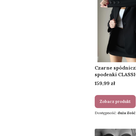
Czarne spódnicz
spodenki CLASSI
Cena
159,99 zł
Zobacz produkt
Dostępność:
duża ilość