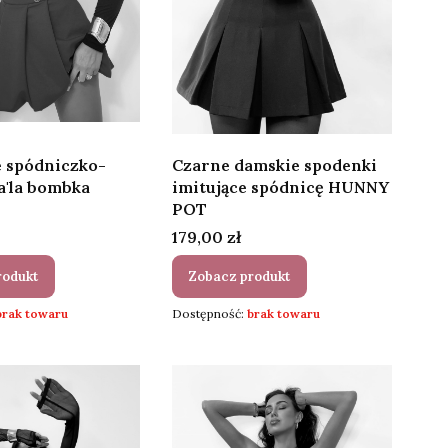
 spódniczko-
Czarne damskie spodenki
a'la bombka
imitujące spódnicę HUNNY
POT
Cena
179,00 zł
rodukt
Zobacz produkt
brak towaru
Dostępność:
brak towaru