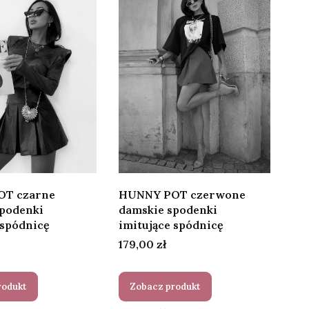
T czarne
HUNNY POT czerwone
spodenki
damskie spodenki
 spódnicę
imitujące spódnicę
Cena
179,00 zł
rodukt
Zobacz produkt