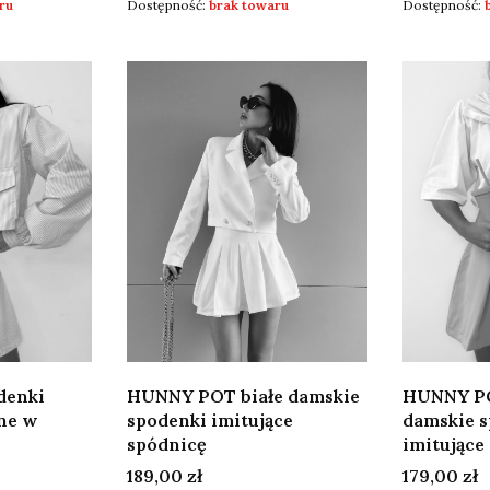
ru
Dostępność:
brak towaru
Dostępność:
denki
HUNNY POT białe damskie
HUNNY P
ne w
spodenki imitujące
damskie 
spódnicę
imitujące
Cena
Cena
189,00 zł
179,00 zł