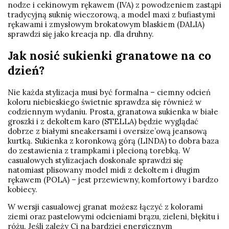
nodze i cekinowym rękawem (IVA) z powodzeniem zastąpi
tradycyjną suknię wieczorową, a model maxi z bufiastymi
rękawami i zmysłowym brokatowym blaskiem (DALIA)
sprawdzi się jako kreacja np. dla druhny.
Jak nosić sukienki granatowe na co
dzień?
Nie każda stylizacja musi być formalna – ciemny odcień
koloru niebieskiego świetnie sprawdza się również w
codziennym wydaniu. Prosta, granatowa sukienka w białe
groszki i z dekoltem karo (STELLA) będzie wyglądać
dobrze z białymi sneakersami i oversize’ową jeansową
kurtką. Sukienka z koronkową górą (LINDA) to dobra baza
do zestawienia z trampkami i plecioną torebką. W
casualowych stylizacjach doskonale sprawdzi się
natomiast plisowany model midi z dekoltem i długim
rękawem (POLA) – jest przewiewny, komfortowy i bardzo
kobiecy.
W wersji casualowej granat możesz łączyć z kolorami
ziemi oraz pastelowymi odcieniami brązu, zieleni, błękitu i
różu. Jeśli zależy Ci na bardziej energicznym