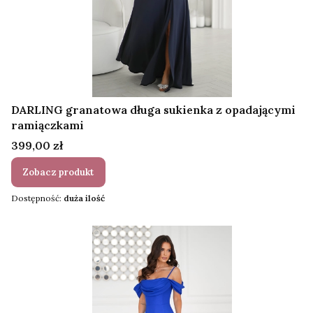
DARLING granatowa długa sukienka z opadającymi
ramiączkami
Cena
399,00 zł
Zobacz produkt
Dostępność:
duża ilość