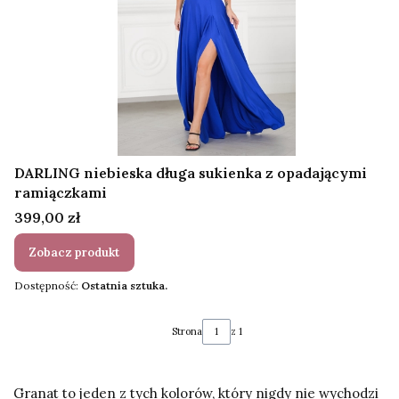
DARLING niebieska długa sukienka z opadającymi
ramiączkami
Cena
399,00 zł
Zobacz produkt
Dostępność:
Ostatnia sztuka.
Strona
z 1
Granat to jeden z tych kolorów, który nigdy nie wychodzi