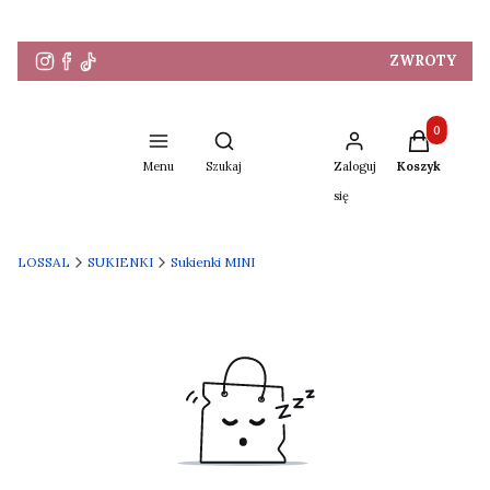
ZWROTY
Produkty w 
Otwórz wyszukiwarkę
Menu
Szukaj
Zaloguj
Koszyk
się
LOSSAL
SUKIENKI
Sukienki MINI