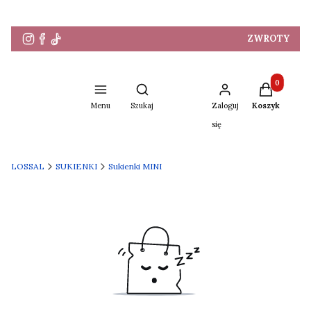
ZWROTY
Produkty w 
Otwórz wyszukiwarkę
Menu
Szukaj
Zaloguj
Koszyk
się
LOSSAL
SUKIENKI
Sukienki MINI