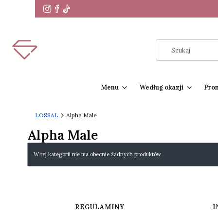
Menu
Według okazji
Pro
LOSSAL
Alpha Male
Alpha Male
Lista produktów
W tej kategorii nie ma obecnie żadnych produktów
Linki w stopce
REGULAMINY
I