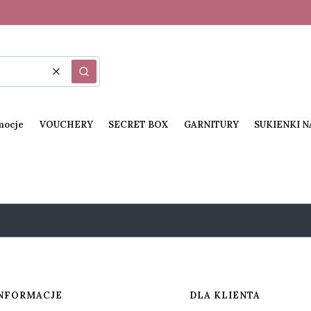
Wyczyść
Szukaj
mocje
VOUCHERY
SECRET BOX
GARNITURY
SUKIENKI 
NFORMACJE
DLA KLIENTA