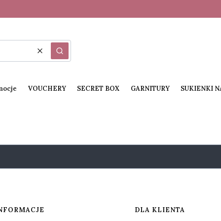
Wyczyść
Szukaj
mocje
VOUCHERY
SECRET BOX
GARNITURY
SUKIENKI 
NFORMACJE
DLA KLIENTA