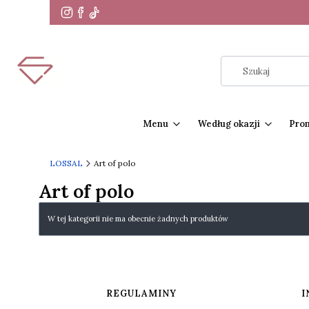
Menu
Według okazji
Pro
LOSSAL
Art of polo
Art of polo
Lista produktów
W tej kategorii nie ma obecnie żadnych produktów
Linki w stopce
REGULAMINY
I