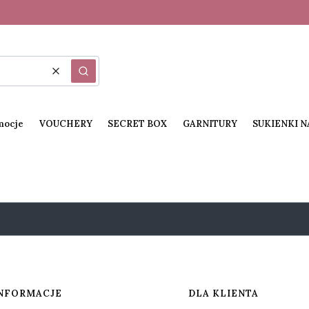
Wyczyść
Szukaj
mocje
VOUCHERY
SECRET BOX
GARNITURY
SUKIENKI 
NFORMACJE
DLA KLIENTA