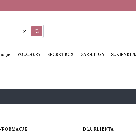
Wyczyść
Szukaj
mocje
VOUCHERY
SECRET BOX
GARNITURY
SUKIENKI 
NFORMACJE
DLA KLIENTA