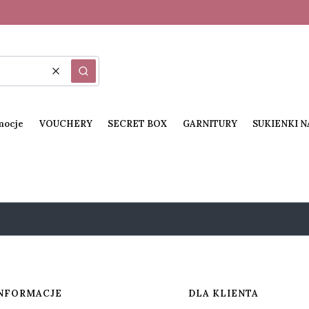
Wyczyść
Szukaj
mocje
VOUCHERY
SECRET BOX
GARNITURY
SUKIENKI 
NFORMACJE
DLA KLIENTA