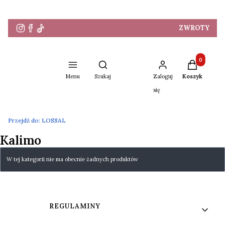
ZWROTY
Produkty w 
Otwórz wyszukiwarkę
Menu
Szukaj
Zaloguj
Koszyk
się
Przejdź do:
LOSSAL
Kalimo
Lista produktów
W tej kategorii nie ma obecnie żadnych produktów
Linki w stopce
REGULAMINY