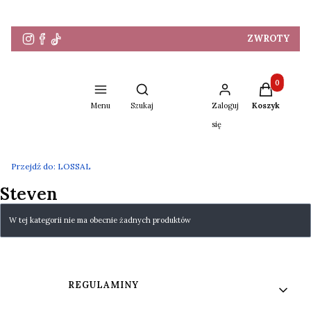
ZWROTY
Produkty w 
Otwórz wyszukiwarkę
Menu
Szukaj
Zaloguj
Koszyk
się
Przejdź do:
LOSSAL
Steven
Lista produktów
W tej kategorii nie ma obecnie żadnych produktów
Linki w stopce
REGULAMINY