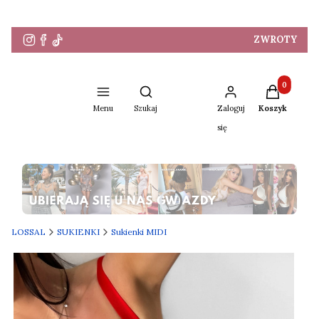
ZWROTY
Produkty w 
Otwórz wyszukiwarkę
Menu
Szukaj
Zaloguj
Koszyk
się
Naciśnij Enter lub spację, aby otworzyć stronę.
LOSSAL
SUKIENKI
Sukienki MIDI