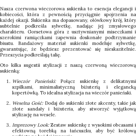
Nasza czerwona wieczorowa sukienka to esencja elegancji i
kobiecości, która z pewnością przyciągnie spojrzenia na
każdej okazji. Sukienka ma dopasowany, ołówkowy krój, który
subtelnie podkreśla sylwetkę, nadając jej zmysłowego
charakteru. Gorsetowa góra z usztywnianymi miseczkami i
szerokimi ramiączkami zapewnia doskonałe podtrzymanie
biustu. Bandażowy materiał sukienki modeluje sylwetkę,
gwarantując, że będziesz prezentować się nieskazitelnie.
Przeszycia podkreślają talię.
Oto kilka sugestii stylizacji z naszą czerwoną wieczorową
sukienką:
Wieczór Panieński:
Połącz sukienkę z delikatnym
szpilkami, minimalistyczną biżuterią i elegancką
kopertówką. To idealna stylizacja na wieczór panieński.
Weselna Gość:
Dodaj do sukienki złote akcenty, takie jak
złote sandały i biżuteria, aby stworzyć wyjątkową
stylizację na wesele.
Imprezowy Look:
Zestaw sukienkę z wysokimi obcasami 
efektowną torebką na łańcuszku, aby być królową