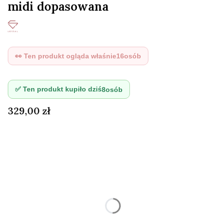
midi dopasowana
👀 Ten produkt ogląda właśnie
16
osób
✅ Ten produkt kupiło dziś
8
osób
Cena
329,00 zł
Wybierz wariant produktu:
Poszczególne warianty mogą różnić się ceną
*
Rozmiar
S