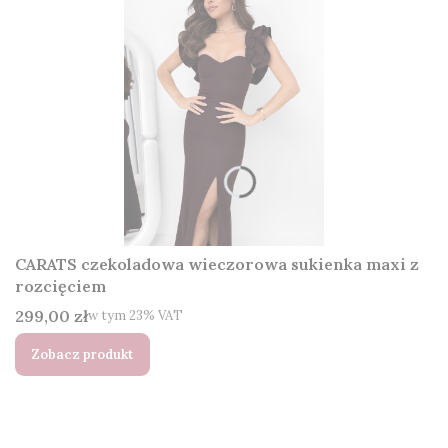
CARATS czekoladowa wieczorowa sukienka maxi z
rozcięciem
Cena brutto
299,00 zł
w tym %s VAT
w tym
23%
VAT
Zobacz produkt