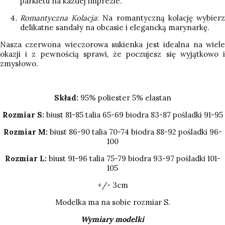
parkietu na każdej imprezie.
Romantyczna Kolacja
: Na romantyczną kolację wybier
delikatne sandały na obcasie i elegancką marynarkę.
Nasza czerwona wieczorowa sukienka jest idealna na wiele
okazji i z pewnością sprawi, że poczujesz się wyjątkowo i
zmysłowo.
Skład:
95% poliester 5% elastan
Rozmiar S:
biust 81-85 talia 65-69 biodra 83-87 pośladki 91-95
Rozmiar M:
biust 86-90 talia 70-74 biodra 88-92 pośladki 96-
100
Rozmiar L:
biust 91-96 talia 75-79 biodra 93-97 pośladki 101-
105
+/- 3cm
Modelka ma na sobie rozmiar S.
Wymiary modelki