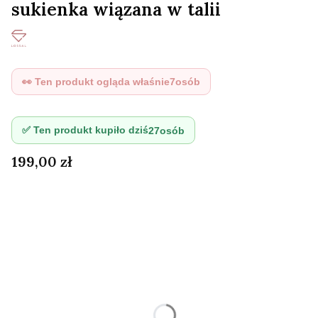
sukienka wiązana w talii
👀 Ten produkt ogląda właśnie
7
osób
✅ Ten produkt kupiło dziś
27
osób
Cena
199,00 zł
Wybierz wariant produktu:
Poszczególne warianty mogą różnić się ceną
*
Rozmiar
XS