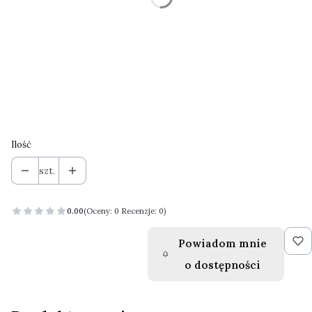
S
M
L
Kolor
Opcjonalne
Pokaż wszystkie kolory
Ilość
szt.
0.00
(Oceny: 0 Recenzje: 0)
Powiadom mnie
o dostępności