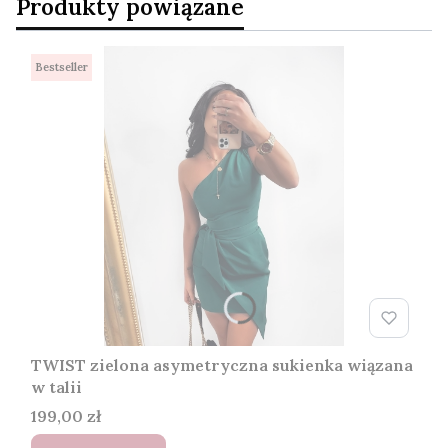
Produkty powiązane
Bestseller
TWIST zielona asymetryczna sukienka wiązana
w talii
Cena
199,00 zł