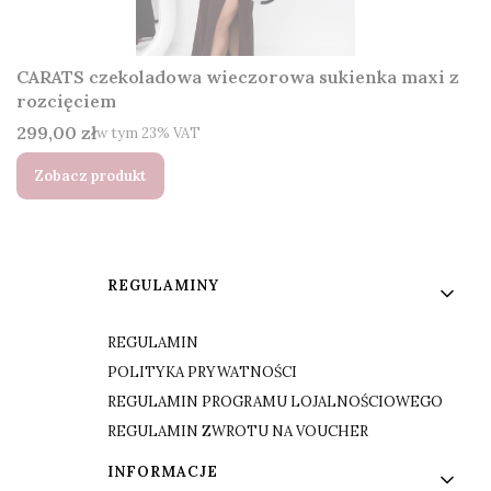
CARATS czekoladowa wieczorowa sukienka maxi z
rozcięciem
Cena brutto
299,00 zł
w tym %s VAT
w tym
23%
VAT
Zobacz produkt
Linki w stopce
REGULAMINY
REGULAMIN
POLITYKA PRYWATNOŚCI
REGULAMIN PROGRAMU LOJALNOŚCIOWEGO
REGULAMIN ZWROTU NA VOUCHER
INFORMACJE