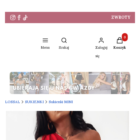
ZWROTY
Produkty w 
Otwórz wyszukiwarkę
Menu
Szukaj
Zaloguj
Koszyk
się
Naciśnij Enter lub spację, aby otworzyć stronę.
LOSSAL
SUKIENKI
Sukienki MINI