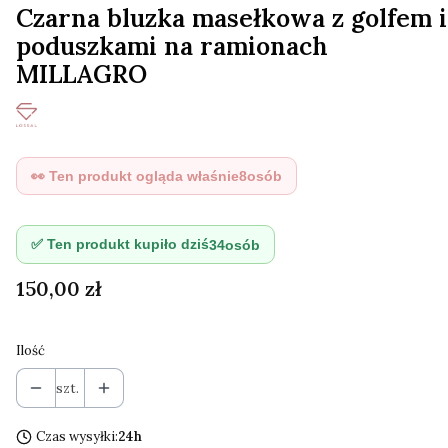
Czarna bluzka masełkowa z golfem i
poduszkami na ramionach
MILLAGRO
👀 Ten produkt ogląda właśnie
8
osób
✅ Ten produkt kupiło dziś
34
osób
Cena
150,00 zł
Ilość
szt.
Czas wysyłki:
24h