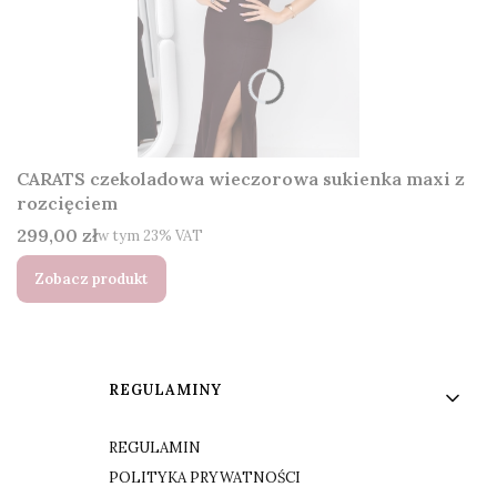
CARATS czekoladowa wieczorowa sukienka maxi z
rozcięciem
Cena brutto
299,00 zł
w tym %s VAT
w tym
23%
VAT
Zobacz produkt
Linki w stopce
REGULAMINY
REGULAMIN
POLITYKA PRYWATNOŚCI